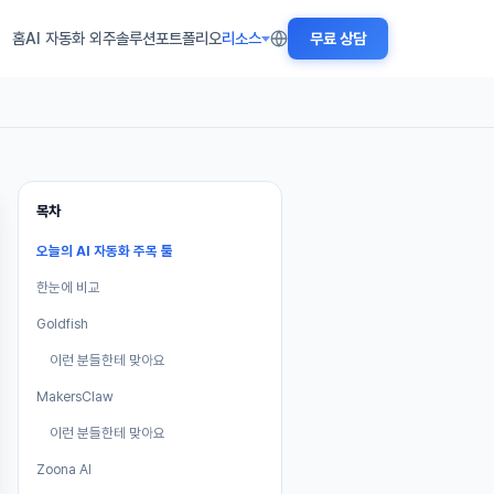
홈
AI 자동화 외주
솔루션
포트폴리오
리소스
무료 상담
목차
오늘의 AI 자동화 주목 툴
한눈에 비교
Goldfish
이런 분들한테 맞아요
MakersClaw
이런 분들한테 맞아요
Zoona AI