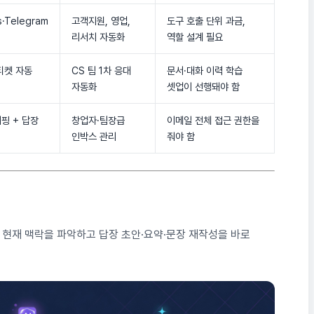
s·Telegram
고객지원, 영업,
도구 호출 단위 과금,
리서치 자동화
역할 설계 필요
 티켓 자동
CS 팀 1차 응대
문서·대화 이력 학습
자동화
셋업이 선행돼야 함
리핑 + 답장
창업자·팀장급
이메일 전체 접근 권한을
인박스 관리
줘야 함
AI가 현재 맥락을 파악하고 답장 초안·요약·문장 재작성을 바로