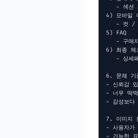
   - 섹션
4) 모바일 
   - 컷 
5) FAQ

   - 구
6) 최종 체
   - 상
6. 문체 기준
- 신뢰감 
- 너무 딱
- 감성보다
7. 이미지 
- 사용자가
- 가능한 