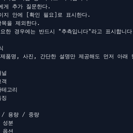
에게 추가 질문한다.

이지 안에 [확인 필요]로 표시한다.

항목을 제외한다.

필요한 경우에는 반드시 "추측입니다"라고 표시합니다


 제품명, 사진, 간단한 설명만 제공해도 먼저 아래 
널

객

카테고리

징

 / 용량 / 중량

 성분

 옵션
