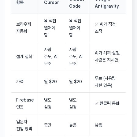
항목
Cursor
Code
Antigravity
❌ 직접
❌ 직접
브라우저
✅ AI가 직접
열어야
열어야
자동화
조작
함
함
사람
사람
AI가 계획·실행,
설계 철학
주도, AI
주도, AI
사람은 지시만
보조
보조
무료 (사용량
가격
월 $20
월 $20
제한 있음)
Firebase
별도
별도
✅ 원클릭 통합
연동
설정
설정
입문자
중간
높음
낮음
진입 장벽